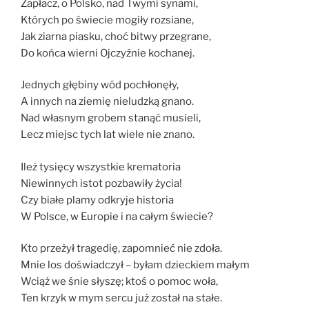
Zapłacz, o Polsko, nad Twymi synami,
Których po świecie mogiły rozsiane,
Jak ziarna piasku, choć bitwy przegrane,
Do końca wierni Ojczyźnie kochanej.
Jednych głębiny wód pochłonęły,
A innych na ziemię nieludzką gnano.
Nad własnym grobem stanąć musieli,
Lecz miejsc tych lat wiele nie znano.
Ileż tysięcy wszystkie krematoria
Niewinnych istot pozbawiły życia!
Czy białe plamy odkryje historia
W Polsce, w Europie i na całym świecie?
Kto przeżył tragedię, zapomnieć nie zdoła.
Mnie los doświadczył – byłam dzieckiem małym
Wciąż we śnie słyszę; ktoś o pomoc woła,
Ten krzyk w mym sercu już został na stałe.