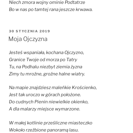
Niech zmora wojny ominie Podtatrze
Bo w nas po tamtej rana jeszcze krwawa.
OPUBLIKOWANE
30 STYCZNIA 2019
W
Moja Ojczyzna
Jesteś wspaniała, kochana Ojczyzno,
Granice Twoje od morza po Tatry
Tu, na Podhalu niezbyt ziemia żyzna
Zimy tu mroźne, groźne halne wiatry.
Na mapie znajdziesz maleńkie Krościenko,
Jest tak uroczo w górach położone.
Do cudnych Pienin niewielkie okienko,
A dla malarzy miejsce wymarzone.
W małej kotlinie prześliczne miasteczko
Wokoło rzeźbione panoramą lasu.