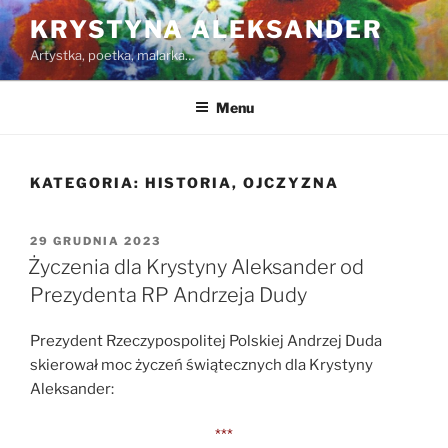
Przejdź
KRYSTYNA ALEKSANDER
do
Artystka, poetka, malarka…
treści
Menu
KATEGORIA:
HISTORIA, OJCZYZNA
OPUBLIKOWANE
29 GRUDNIA 2023
W
Życzenia dla Krystyny Aleksander od
Prezydenta RP Andrzeja Dudy
Prezydent Rzeczypospolitej Polskiej Andrzej Duda
skierował moc życzeń świątecznych dla Krystyny
Aleksander:
***