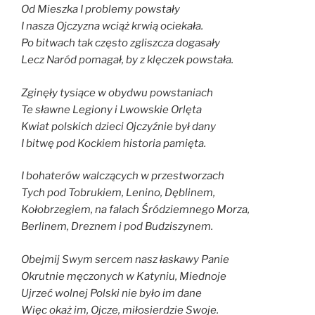
Od Mieszka I problemy powstały
I nasza Ojczyzna wciąż krwią ociekała.
Po bitwach tak często zgliszcza dogasały
Lecz Naród pomagał, by z klęczek powstała.
Zginęły tysiące w obydwu powstaniach
Te sławne Legiony i Lwowskie Orlęta
Kwiat polskich dzieci Ojczyźnie był dany
I bitwę pod Kockiem historia pamięta.
I bohaterów walczących w przestworzach
Tych pod Tobrukiem, Lenino, Dęblinem,
Kołobrzegiem, na falach Śródziemnego Morza,
Berlinem, Dreznem i pod Budziszynem.
Obejmij Swym sercem nasz łaskawy Panie
Okrutnie męczonych w Katyniu, Miednoje
Ujrzeć wolnej Polski nie było im dane
Więc okaż im, Ojcze, miłosierdzie Swoje.