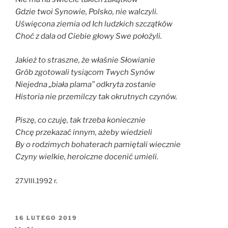
Gdzie twoi Synowie, Polsko, nie walczyli.
Uświęcona ziemia od Ich ludzkich szczątków
Choć z dala od Ciebie głowy Swe położyli.
Jakież to straszne, że właśnie Słowianie
Grób zgotowali tysiącom Twych Synów
Niejedna „biała plama” odkryta zostanie
Historia nie przemilczy tak okrutnych czynów.
Piszę, co czuję, tak trzeba koniecznie
Chcę przekazać innym, ażeby wiedzieli
By o rodzimych bohaterach pamiętali wiecznie
Czyny wielkie, heroiczne docenić umieli.
27.VIII.1992 r.
OPUBLIKOWANE
16 LUTEGO 2019
W