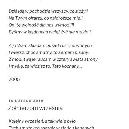
Dziś idą w pochodzie wszyscy, co złożyli
Na Twym ołtarzu, co najdroższe mieli.
Oni tę wolność dla nas wymodlili
Byśmy w kajdanach wciąż żyć nie musieli.
A ja Wam składam bukiet róż czerwonych
I wiersz, choć smutny, to sercem pisany.
Z modlitwą je rzucam w cztery świata strony
I myślę, że widzisz to, Tato kochany…
2005
OPUBLIKOWANE
16 LUTEGO 2019
W
Żołnierzom września
Kolejny wrzesień, a tak wiele było
Tych smutnych rocznic w słońcu kąpanych.