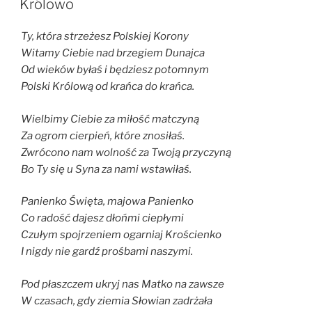
Królowo
Ty, która strzeżesz Polskiej Korony
Witamy Ciebie nad brzegiem Dunajca
Od wieków byłaś i będziesz potomnym
Polski Królową od krańca do krańca.
Wielbimy Ciebie za miłość matczyną
Za ogrom cierpień, które znosiłaś.
Zwrócono nam wolność za Twoją przyczyną
Bo Ty się u Syna za nami wstawiłaś.
Panienko Święta, majowa Panienko
Co radość dajesz dłońmi ciepłymi
Czułym spojrzeniem ogarniaj Krościenko
I nigdy nie gardź prośbami naszymi.
Pod płaszczem ukryj nas Matko na zawsze
W czasach, gdy ziemia Słowian zadrżała