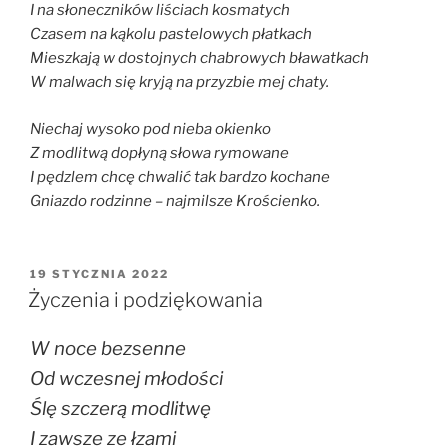
I na słoneczników liściach kosmatych
Czasem na kąkolu pastelowych płatkach
Mieszkają w dostojnych chabrowych bławatkach
W malwach się kryją na przyzbie mej chaty.
Niechaj wysoko pod nieba okienko
Z modlitwą dopłyną słowa rymowane
I pędzlem chcę chwalić tak bardzo kochane
Gniazdo rodzinne – najmilsze Krościenko.
OPUBLIKOWANE
19 STYCZNIA 2022
W
Życzenia i podziękowania
W noce bezsenne
Od wczesnej młodości
Ślę szczerą modlitwę
I zawsze ze łzami