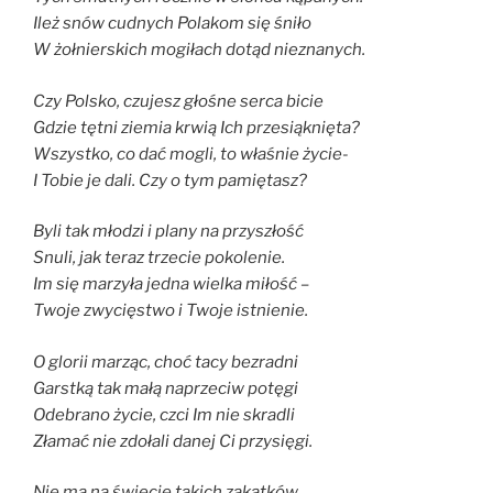
Ileż snów cudnych Polakom się śniło
W żołnierskich mogiłach dotąd nieznanych.
Czy Polsko, czujesz głośne serca bicie
Gdzie tętni ziemia krwią Ich przesiąknięta?
Wszystko, co dać mogli, to właśnie życie-
I Tobie je dali. Czy o tym pamiętasz?
Byli tak młodzi i plany na przyszłość
Snuli, jak teraz trzecie pokolenie.
Im się marzyła jedna wielka miłość –
Twoje zwycięstwo i Twoje istnienie.
O glorii marząc, choć tacy bezradni
Garstką tak małą naprzeciw potęgi
Odebrano życie, czci Im nie skradli
Złamać nie zdołali danej Ci przysięgi.
Nie ma na świecie takich zakątków