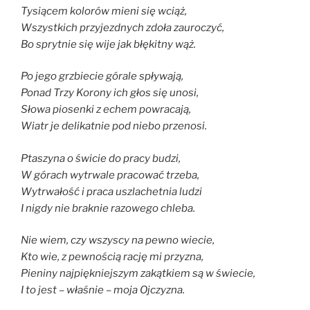
Tysiącem kolorów mieni się wciąż,
Wszystkich przyjezdnych zdoła zauroczyć,
Bo sprytnie się wije jak błękitny wąż.
Po jego grzbiecie górale spływają,
Ponad Trzy Korony ich głos się unosi,
Słowa piosenki z echem powracają,
Wiatr je delikatnie pod niebo przenosi.
Ptaszyna o świcie do pracy budzi,
W górach wytrwale pracować trzeba,
Wytrwałość i praca uszlachetnia ludzi
I nigdy nie braknie razowego chleba.
Nie wiem, czy wszyscy na pewno wiecie,
Kto wie, z pewnością rację mi przyzna,
Pieniny najpiękniejszym zakątkiem są w świecie,
I to jest – właśnie – moja Ojczyzna.