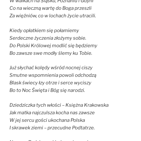
W walkach na Śląsku, Poznaniu i Gdyni
Co na wieczną wartę do Boga przeszli
Za więźniów, co w lochach życie utracili.
Kiedy opłatkiem się połamiemy
Serdeczne życzenia złożymy sobie.
Do Polski Królowej modlić się będziemy
Bo zawsze swe modły ślemy ku Tobie.
Już słychać kolędy wśród nocnej ciszy
Smutne wspomnienia powoli odchodzą
Blask świecy łzy otrze i serce wyciszy
Bo to Noc Święta i Bóg się narodzi.
Dziedziczka tych włości – Księżna Krakowska
Jak matka najczulsza kocha nas zawsze
W jej sercu gości ukochana Polska
I skrawek ziemi – przecudne Podtatrze.