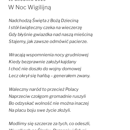
W
W Noc Wigilijną
Nadchodzą Święta z Bożą Dzieciną
I stół świąteczny czeka na wieczerzę
Gdy błyśnie gwiazdka nad naszą mieściną
Stajemy, jak zawsze odmówić pacierze.
Wracają wspomnienia nocy grudniowej
Kiedy bezprawnie założył kajdany
I choć nie doszło do wojny domowej
Lecz okrył się hańbą – generałem zwany.
Waleczny naród to przecież Polacy
Naprzeciw czołgom gromadnie ruszyli
Bo odzyskać wolność nie można inaczej
Na placu boju swe życie złożyli.
Modlimy się szczerze za tych, co odeszli,