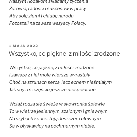
Naszym Rodakom składamy życzenia
Zdrowia, radości i sukcesów w pracy
Aby solą ziemi i chlubą narodu
Pozostali na zawsze wszyscy Polacy.
OPUBLIKOWANE
1 MAJA 2022
W
Wszystko, co piękne, z miłości zrodzone
Wszystko, co piękne, z miłości zrodzone
I zawsze z niej moje wiersze wyrastały
Choć na strunach serca, lecz echem nieśmiałym
Jak sny o szczęściu jeszcze niespełnione.
Wciąż rodzą się świeże w skowronka śpiewie
To w wietrze jesiennym, szalonym i gniewnym
Na szybach koncertują deszczem ulewnym
Są w błyskawicy na pochmurnym niebie.