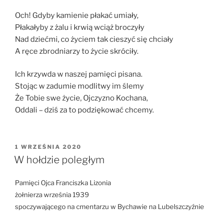
Och! Gdyby kamienie płakać umiały,
Płakałyby z żalu i krwią wciąż broczyły
Nad dziećmi, co życiem tak cieszyć się chciały
A ręce zbrodniarzy to życie skróciły.
Ich krzywda w naszej pamięci pisana.
Stojąc w zadumie modlitwy im ślemy
Że Tobie swe życie, Ojczyzno Kochana,
Oddali – dziś za to podziękować chcemy.
OPUBLIKOWANE
1 WRZEŚNIA 2020
W
W hołdzie poległym
Pamięci Ojca Franciszka Lizonia
żołnierza września 1939
spoczywającego na cmentarzu w Bychawie na Lubelszczyźnie