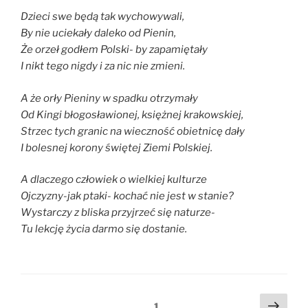
Dzieci swe będą tak wychowywali,
By nie uciekały daleko od Pienin,
Że orzeł godłem Polski- by zapamiętały
I nikt tego nigdy i za nic nie zmieni.
A że orły Pieniny w spadku otrzymały
Od Kingi błogosławionej, księżnej krakowskiej,
Strzec tych granic na wieczność obietnicę dały
I bolesnej korony świętej Ziemi Polskiej.
A dlaczego człowiek o wielkiej kulturze
Ojczyzny-jak ptaki- kochać nie jest w stanie?
Wystarczy z bliska przyjrzeć się naturze-
Tu lekcję życia darmo się dostanie.
Stronicowanie
Nast
Strona
1