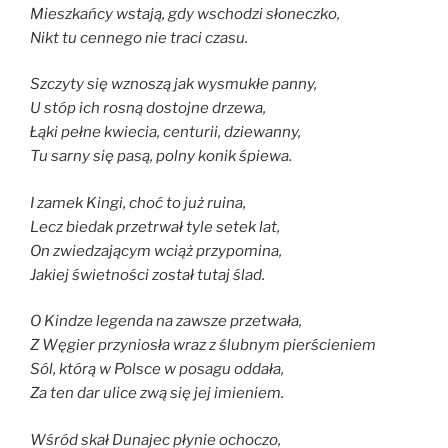
Mieszkańcy wstają, gdy wschodzi słoneczko,
Nikt tu cennego nie traci czasu.
Szczyty się wznoszą jak wysmukłe panny,
U stóp ich rosną dostojne drzewa,
Łąki pełne kwiecia, centurii, dziewanny,
Tu sarny się pasą, polny konik śpiewa.
I zamek Kingi, choć to już ruina,
Lecz biedak przetrwał tyle setek lat,
On zwiedzającym wciąż przypomina,
Jakiej świetności został tutaj ślad.
O Kindze legenda na zawsze przetwała,
Z Węgier przyniosła wraz z ślubnym pierścieniem
Sól, którą w Polsce w posagu oddała,
Za ten dar ulice zwą się jej imieniem.
Wśród skał Dunajec płynie ochoczo,