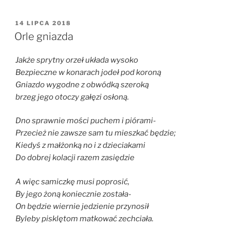
OPUBLIKOWANE
14 LIPCA 2018
W
Orle gniazda
Jakże sprytny orzeł układa wysoko
Bezpieczne w konarach jodeł pod koroną
Gniazdo wygodne z obwódką szeroką
brzeg jego otoczy gałęzi osłoną.
Dno sprawnie mości puchem i piórami-
Przecież nie zawsze sam tu mieszkać będzie;
Kiedyś z małżonką no i z dzieciakami
Do dobrej kolacji razem zasiędzie
A więc samiczkę musi poprosić,
By jego żoną koniecznie została-
On będzie wiernie jedzienie przynosił
Byleby pisklętom matkować zechciała.