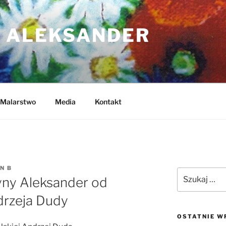
 ALEKSANDER
Malarstwo
Media
Kontakt
N B
Szukaj:
yny Aleksander od
drzeja Dudy
OSTATNIE W