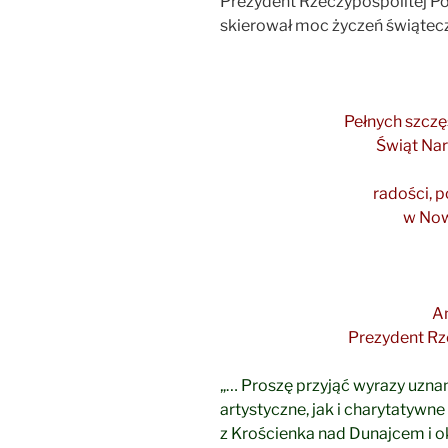
Prezydent Rzeczypospolitej Po
skierował moc życzeń świątecz
Pełnych szczę
Świąt Na
radości, 
w No
A
Prezydent Rze
„… Proszę przyjąć wyrazy uzn
artystyczne,
jak i charytatywne
z Krościenka nad Dunajcem i ok