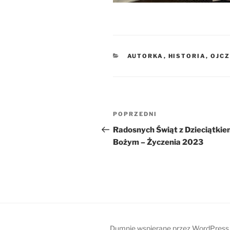
KATEGORIE
AUTORKA
,
HISTORIA, OJC
Nawigacja
Poprzedni
POPRZEDNI
wpisu
wpis
Radosnych Świąt z Dzieciątki
Bożym – Życzenia 2023
Dumnie wspierane przez WordPress