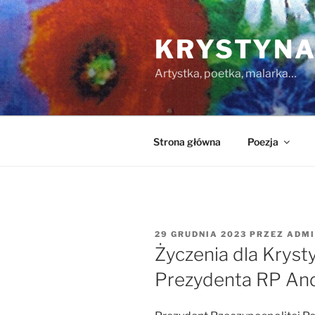
Przejdź
do
KRYSTYNA
treści
Artystka, poetka, malarka…
Strona główna
Poezja
OPUBLIKOWANE
29 GRUDNIA 2023
PRZEZ
ADMI
W
Życzenia dla Kryst
Prezydenta RP An