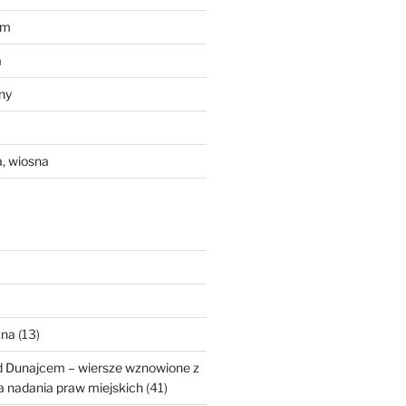
em
a
ny
, wiosna
zna
(13)
d Dunajcem – wiersze wznowione z
ia nadania praw miejskich
(41)