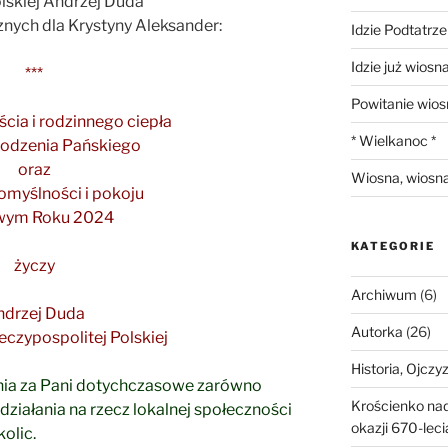
lskiej Andrzej Duda
nych dla Krystyny Aleksander:
Idzie Podtatrz
Idzie już wiosn
***
Powitanie wios
ścia i rodzinnego ciepła
* Wielkanoc *
rodzenia Pańskiego
oraz
Wiosna, wiosna
pomyślności i pokoju
wym Roku 2024
KATEGORIE
życzy
Archiwum
(6)
ndrzej Duda
Autorka
(26)
czypospolitej Polskiej
Historia, Ojczy
ania za Pani dotychczasowe zarówno
Krościenko na
 działania
na rzecz lokalnej społeczności
okazji 670-lec
olic.