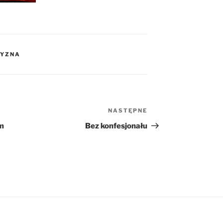
ZYZNA
NASTĘPNE
Następny
wpis
em
Bez konfesjonału