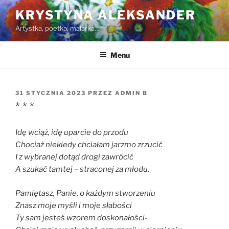
Przejdź
KRYSTYNA ALEKSANDER
do
Artystka, poetka, malarka…
treści
Menu
OPUBLIKOWANE
31 STYCZNIA 2023
PRZEZ
ADMIN B
W
* * *
Idę wciąż, idę uparcie do przodu
Chociaż niekiedy chciałam jarzmo zrzucić
I z wybranej dotąd drogi zawrócić
A szukać tamtej – straconej za młodu.
Pamiętasz, Panie, o każdym stworzeniu
Znasz moje myśli i moje słabości
Ty sam jesteś wzorem doskonałości-