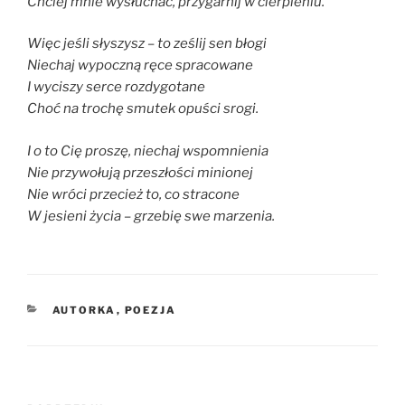
Chciej mnie wysłuchać, przygarnij w cierpieniu.
Więc jeśli słyszysz – to ześlij sen błogi
Niechaj wypoczną ręce spracowane
I wyciszy serce rozdygotane
Choć na trochę smutek opuści srogi.
I o to Cię proszę, niechaj wspomnienia
Nie przywołują przeszłości minionej
Nie wróci przecież to, co stracone
W jesieni życia – grzebię swe marzenia.
KATEGORIE
AUTORKA
,
POEZJA
Nawigacja