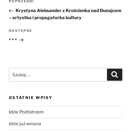
Poprzedni
POPRZEDNI
wpisu
wpis
Krystyna Aleksander z Krościenka nad Dunajcem
– artystka i propagatorka kultury
Następny
NASTĘPNE
wpis
* * *
Szukaj:
Szukaj
OSTATNIE WPISY
Idzie Podtatrzem
Idzie już wiosna