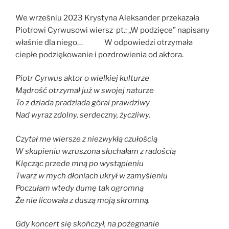
We wrześniu 2023 Krystyna Aleksander przekazała
Piotrowi Cyrwusowi wiersz pt.: ,,W podzięce” napisany
właśnie dla niego… W odpowiedzi otrzymała
ciepłe podziękowanie i pozdrowienia od aktora.
Piotr Cyrwus aktor o wielkiej kulturze
Mądrość otrzymał już w swojej naturze
To z dziada pradziada góral prawdziwy
Nad wyraz zdolny, serdeczny, życzliwy.
Czytał me wiersze z niezwykłą czułością
W skupieniu wzruszona słuchałam z radością
Klęcząc przede mną po wystąpieniu
Twarz w mych dłoniach ukrył w zamyśleniu
Poczułam wtedy dumę tak ogromną
Że nie licowała z duszą moją skromną.
Gdy koncert się skończył, na pożegnanie