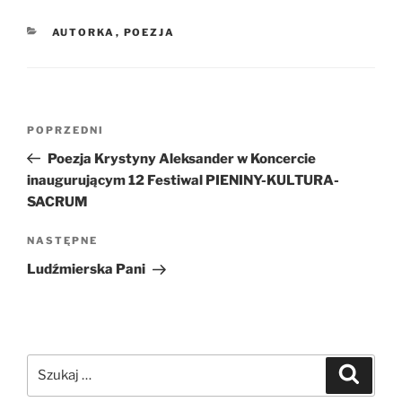
KATEGORIE
AUTORKA
,
POEZJA
Nawigacja
Poprzedni
POPRZEDNI
wpisu
wpis
Poezja Krystyny Aleksander w Koncercie
inaugurującym 12 Festiwal PIENINY-KULTURA-
SACRUM
Następny
NASTĘPNE
wpis
Ludźmierska Pani
Szukaj:
Szukaj