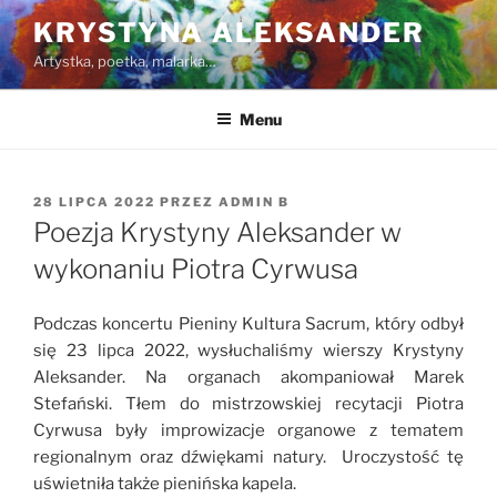
Przejdź
KRYSTYNA ALEKSANDER
do
Artystka, poetka, malarka…
treści
Menu
OPUBLIKOWANE
28 LIPCA 2022
PRZEZ
ADMIN B
W
Poezja Krystyny Aleksander w
wykonaniu Piotra Cyrwusa
Podczas koncertu Pieniny Kultura Sacrum, który odbył
się 23 lipca 2022, wysłuchaliśmy wierszy Krystyny
Aleksander. Na organach akompaniował Marek
Stefański. Tłem do mistrzowskiej recytacji Piotra
Cyrwusa były improwizacje organowe z tematem
regionalnym oraz dźwiękami natury. Uroczystość tę
uświetniła także pienińska kapela.