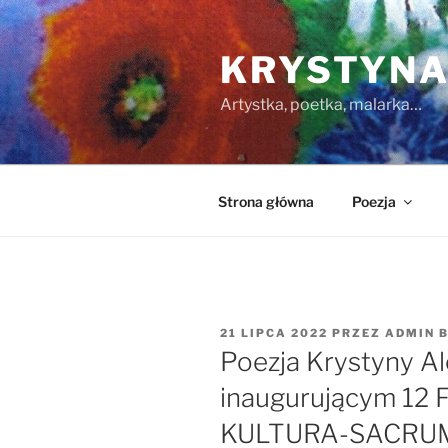
Przejdź
do
KRYSTYNA
treści
Artystka, poetka, malarka…
Strona główna
Poezja
OPUBLIKOWANE
21 LIPCA 2022
PRZEZ
ADMIN 
W
Poezja Krystyny A
inaugurującym 12 
KULTURA-SACRU