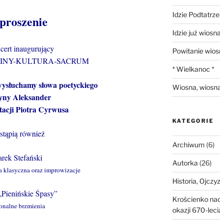
Idzie Podtatrz
proszenie
Idzie już wiosn
cert inaugurujący
Powitanie wios
IENINY-KULTURA-SACRUM
* Wielkanoc *
wysłuchamy słowa poetyckiego
Wiosna, wiosna
yny Aleksander
tacji Piotra Cyrwusa
KATEGORIE
tąpią również
Archiwum
(6)
rek Stefański
Autorka
(26)
 klasyczna oraz improwizacje
Historia, Ojczy
„Pienińskie Śpasy”
Krościenko na
onalne brzmienia
okazji 670-lec