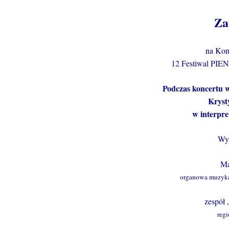
Za
na Kon
12 Festiwal P
Podczas koncertu 
Kryst
w interpre
Wys
Ma
organowa muzyka
zespół 
regi