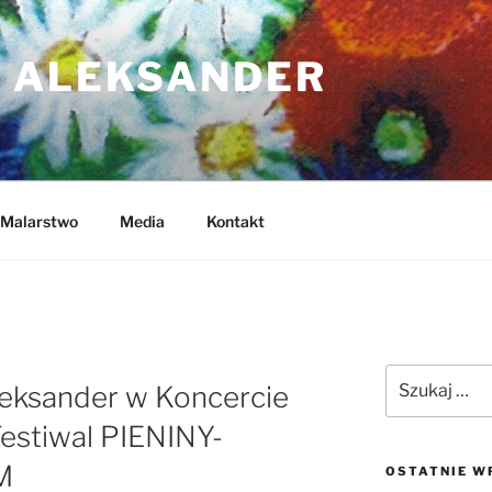
 ALEKSANDER
Malarstwo
Media
Kontakt
B
Szukaj:
leksander w Koncercie
Festiwal PIENINY-
M
OSTATNIE W