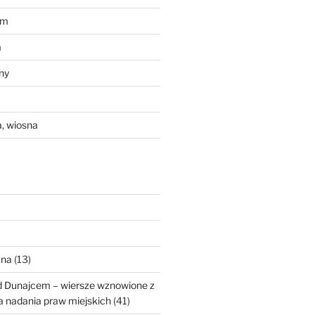
em
a
ny
, wiosna
zna
(13)
d Dunajcem – wiersze wznowione z
ia nadania praw miejskich
(41)