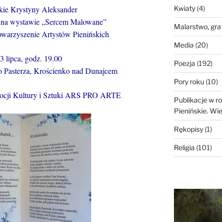
skie Krystyny Aleksander
Kwiaty
(4)
ć na wystawie „Sercem Malowane”
Malarstwo, gra
owarzyszenie Artystów Pienińskich
Media
(20)
3 lipca, godz. 19.00
Poezja
(192)
o Pasterza, Krościenko nad Dunajcem
Pory roku
(10)
mocji Kultury i Sztuki ARS PRO ARTE
Publikacje w 
Pienińskie. Wi
Rękopisy
(1)
Religia
(101)