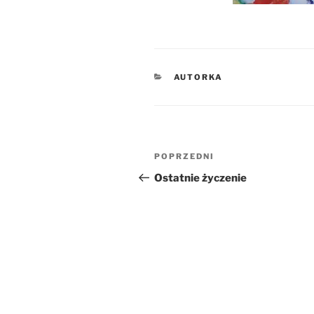
KATEGORIE
AUTORKA
Nawigacja
Poprzedni
POPRZEDNI
wpisu
wpis
Ostatnie życzenie