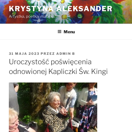
Przejdź
KRYSTYNA ALEKSANDER
do
Artystka, poetka, malarka…
treści
Menu
OPUBLIKOWANE
31 MAJA 2023
PRZEZ
ADMIN B
W
Uroczystość poświęcenia
odnowionej Kapliczki Św. Kingi