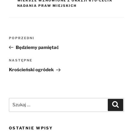
WIERSZE WZNOWIONE Z OKAZJI 670-LECIA
NADANIA PRAW MIEJSKICH
Nawigacja
Poprzedni
POPRZEDNI
wpisu
wpis
Będziemy pamiętać
Następny
NASTĘPNE
wpis
Krościeński ogródek
Szukaj:
Szukaj
OSTATNIE WPISY