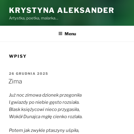
KRYSTYNA ALEKSANDER
Artystka, poetka, malarka…
Menu
WPISY
OPUBLIKOWANE
26 GRUDNIA 2025
W
Zima
Już noc zimowa dzionek przegoniła
I gwiazdy po niebie gęsto rozsiała.
Blask księżycowi nieco przygasiła,
Wokół Dunajca mgłę cienko rozlała.
Potem jak zwykle ptaszyny uśpiła,