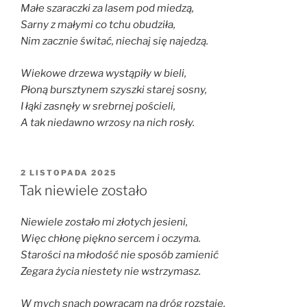
Małe szaraczki za lasem pod miedzą,
Sarny z małymi co tchu obudziła,
Nim zacznie świtać, niechaj się najedzą.
Wiekowe drzewa wystąpiły w bieli,
Płoną bursztynem szyszki starej sosny,
I łąki zasnęły w srebrnej pościeli,
A tak niedawno wrzosy na nich rosły.
OPUBLIKOWANE
2 LISTOPADA 2025
W
Tak niewiele zostało
Niewiele zostało mi złotych jesieni,
Więc chłonę piękno sercem i oczyma.
Starości na młodość nie sposób zamienić
Zegara życia niestety nie wstrzymasz.
W mych snach powracam na dróg rozstaje,