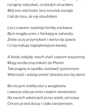
I pragnę odzyskać, co kiedyś straciłam,
Mój sen odchodzi, lecz smutek zostaje
I żal do losu, że się obudziłam.
Lecz czasem nadzieja furtkę zostawia,
Bym mogła uciec z fantazją w zaświaty.
Znów oczy przymykam i wena się zjawia
I z nią maluję najpiękniejsze kwiaty.
A kiedy odejdę, niech choć czasem wspomną
Moją serdeczną miłość do Pienin
Tak pragnę w spadku zostawić potomnym
Wierność i wdzięczność dziedziczce tej ziemi.
Bo niczym matka stoi u wezgłowia
I zawsze otacza mnie czułym ramieniem,
Na swoich włościach przez wieki, od nowa
Chroni przed duszy i ciała cierpieniem.