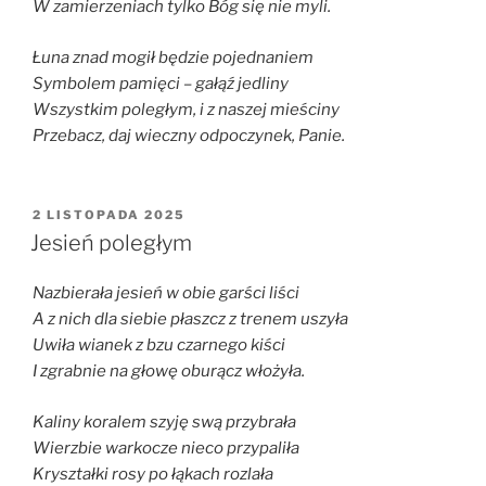
W zamierzeniach tylko Bóg się nie myli.
Łuna znad mogił będzie pojednaniem
Symbolem pamięci – gałąź jedliny
Wszystkim poległym, i z naszej mieściny
Przebacz, daj wieczny odpoczynek, Panie.
OPUBLIKOWANE
2 LISTOPADA 2025
W
Jesień poległym
Nazbierała jesień w obie garści liści
A z nich dla siebie płaszcz z trenem uszyła
Uwiła wianek z bzu czarnego kiści
I zgrabnie na głowę oburącz włożyła.
Kaliny koralem szyję swą przybrała
Wierzbie warkocze nieco przypaliła
Kryształki rosy po łąkach rozlała