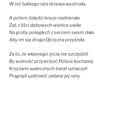
W nić babiego lata drzewa wystroiła.
A potem żołędzi kosze nazbierała
Zaś z liści dębowych wieńce uwiła
Na groby poległych z sercem swym dała
Aby im się droga Ojczyzna przyśniła.
Za to, że własnego życia nie szczędzili
By wolność przywrócić Polsce kochanej
Krzyżami walecznych świat oznaczyli
Pragnęli uzdrowić zadane jej rany.
Pęk nieśmiertelników przyniesie im jeszcze
Białych chryzantem najpiękniejsze kwiaty
Żołnierską piosenkę zagrają świerszcze –
Tęskną melodię, jak kiedyś przed laty.
OPUBLIKOWANE
2 LISTOPADA 2025